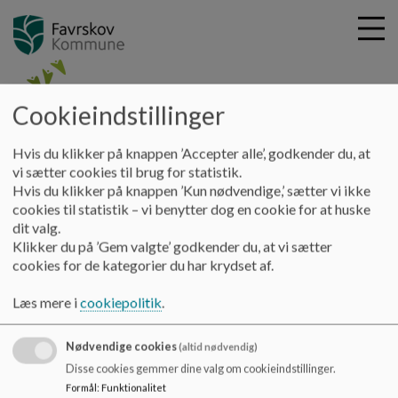
Cookieindstillinger
G
Rønbækskolen
Hvis du klikker på knappen ’Accepter alle’, godkender du, at
å
vi sætter cookies til brug for statistik.
t
Hvis du klikker på knappen ’Kun nødvendige,’ sætter vi ikke
i
Rønbækskolen
cookies til statistik – vi benytter dog en cookie for at huske
l
Ådalsvej 100, 8382 Hinnerup
dit valg.
h
Klikker du på ’Gem valgte’ godkender du, at vi sætter
roenbaekskolen@favrskov.dk
o
cookies for de kategorier du har krydset af.
+45 89645600
v
e
EAN NR.
5798004477793
Læs mere i
cookiepolitik
.
d
Tilgængelighedserklæring
i
Sitemap
Nødvendige cookies
n
(altid nødvendig)
d
Disse cookies gemmer dine valg om cookieindstillinger.
h
Formål
:
Funktionalitet
Cookie politik