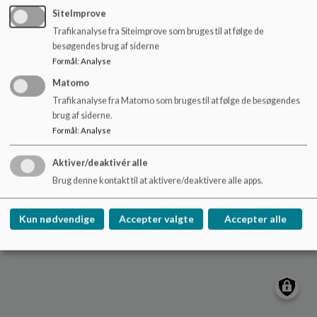
o
SiteImprove
l
Trafikanalyse fra Siteimprove som bruges til at følge de
d
besøgendes brug af siderne
e
Formål
:
Analyse
t
Matomo
Trafikanalyse fra Matomo som bruges til at følge de besøgendes
brug af siderne.
Formål
:
Analyse
Aktiver/deaktivér alle
Brug denne kontakt til at aktivere/deaktivere alle apps.
Kun nødvendige
Accepter valgte
Accepter alle