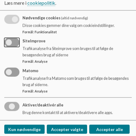
o
Læs mere i
cookiepolitik
.
l
referat SB 20190912.pdf
d
Nødvendige cookies
(altid nødvendig)
e
Disse cookies gemmer dine valg om cookieindstillinger.
t
Formål
:
Funktionalitet
referat SB 20191125.pdf
SiteImprove
Trafikanalyse fra Siteimprove som bruges til at følge de
besøgendes brug af siderne
Referat SB 20200127.pdf
Formål
:
Analyse
Matomo
Trafikanalyse fra Matomo som bruges til at følge de besøgendes
Referat SB 20200226.pdf
brug af siderne.
Formål
:
Analyse
Aktiver/deaktivér alle
Brug denne kontakt til at aktivere/deaktivere alle apps.
Rønbækskolen
Ådalsvej 100, 8382 Hinnerup
Kun nødvendige
Accepter valgte
Accepter alle
roenbaekskolen@favrskov.dk