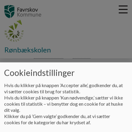
G
Rønbækskolen
å
Om skolen
Skolebestyrelse
Referater
2019/20
t
i
Cookieindstillinger
Referater 2019/20
l
h
o
Hvis du klikker på knappen ’Accepter alle’, godkender du, at
v
Referater fra skolebestyrelsesmøder 2019/20
vi sætter cookies til brug for statistik.
e
Hvis du klikker på knappen ’Kun nødvendige,’ sætter vi ikke
d
cookies til statistik – vi benytter dog en cookie for at huske
i
dit valg.
Dokumenter
n
Klikker du på ’Gem valgte’ godkender du, at vi sætter
d
cookies for de kategorier du har krydset af.
referat SB 20190813_0.pdf
h