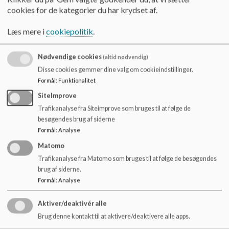
o
referat 20200910.pdf
cookies for de kategorier du har krydset af.
l
d
Læs mere i
cookiepolitik
.
e
referat 20201021.pdf
t
Nødvendige cookies
(altid nødvendig)
Disse cookies gemmer dine valg om cookieindstillinger.
referat 20201201.pdf
Formål
:
Funktionalitet
SiteImprove
Trafikanalyse fra Siteimprove som bruges til at følge de
referat 20210128.pdf
besøgendes brug af siderne
Formål
:
Analyse
Matomo
referat 20210303.pdf
Trafikanalyse fra Matomo som bruges til at følge de besøgendes
brug af siderne.
Formål
:
Analyse
referat 20210427.docx_.pdf
Aktiver/deaktivér alle
Brug denne kontakt til at aktivere/deaktivere alle apps.