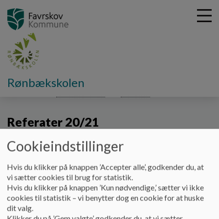
G
Rønbækskolen
å
Om skolen
Skolebestyrelse
Referater
2020/21
t
i
Referater 20/21
l
h
o
Cookieindstillinger
v
e
Hvis du klikker på knappen ’Accepter alle’, godkender du, at
Dokumenter
d
vi sætter cookies til brug for statistik.
i
Hvis du klikker på knappen ’Kun nødvendige,’ sætter vi ikke
referat 20200901.pdf
n
cookies til statistik – vi benytter dog en cookie for at huske
d
dit valg.
h
Klikker du på ’Gem valgte’ godkender du, at vi sætter