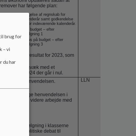
ens økonomi opdateres sådan at
fremover har følgende plan:
April: Fremlæggelse af regnskab for
forrige kalenderår samt godkendelse
af budget for indeværende kalenderår.
Juni: Status på budget – efter
budgetopfølgning 1
il brug for
Okt./nov.: Status på budget – efter
budgetopfølgning 3
k – vi
nter endeligt resultat for 2023, som
er i marts.
r du har
lægger stadigvæk med et
sresultat for 2024 der går i nul.
LLN
ntering om henvendelsen.
lag om at bruge henvendelsen i
ebestyrelsens videre arbejde med
cipperne.
blev vedtaget.
har været opfølgning i klasserne
 den fælles politiske debat til