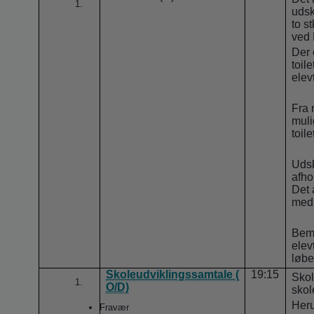
udsk
to s
ved 
Der 
toil
elev
Fra 
muli
toile
Udsk
afho
Det 
med 
Bemæ
elevt
løbe
Skoleudviklingssamtale
(
19:15
Skol
O/D)
skol
Heru
Fravær