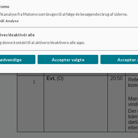
skol
tomo
Kan 
fikanalyse fra Matomo som bruges til at følge de besøgendes brug af siderne.
arra
mål
:
Analyse
er a
og U
iver/deaktivér alle
sam
Fæll
 denne kontakt til at aktivere/deaktivere alle apps.
Orientering fra
20:35
Kort
ledelsen
(O)
pers
nødvendige
Accepter valgte
Accepter 
Personale/ledelse
Elever
Evt.
(O)
20:50
Refe
kom
Man 
vind
Der 
tide
dørl
elle