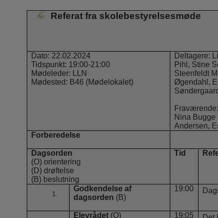
Referat fra skolebestyrelsesmøde
Dato: 22.02.2024
Deltagere: L
Tidspunkt: 19:00-21:00
Pihl, Stine 
Mødeleder: LLN
Steenfeldt M
Mødested: B46 (Mødelokalet)
Øgendahl, Eb
Søndergaard 
Fraværende
Nina Bugge N
Andersen, Es
Forberedelse
Dagsorden
Tid
Refe
(O) orientering
(D) drøftelse
(B) beslutning
Godkendelse af
19:00
Dags
dagsorden
(B)
Elevrådet
(O)
19:05
Det 