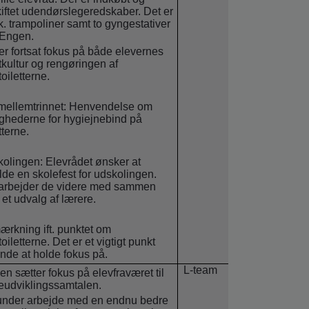
iftet udendørslegeredskaber. Det er
tk. trampoliner samt to gyngestativer
Engen.
er fortsat fokus på både elevernes
etkultur og rengøringen af
toiletterne.
mellemtrinnet: Henvendelse om
ghederne for hygiejnebind på
tterne.
olingen: Elevrådet ønsker at
lde en skolefest for udskolingen.
arbejder de videre med sammen
et udvalg af lærere.
rkning ift. punktet om
oiletterne. Det er et vigtigt punkt
nde at holde fokus på.
L-team
en sætter fokus på elevfraværet til
eudviklingssamtalen.
nder arbejde med en endnu bedre