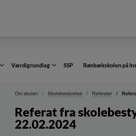
Værdigrundlag
SSP
Rønbækskolen på In
Om skolen
Skolebestyrelse
Referater
Refera
Referat fra skolebes
22.02.2024