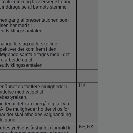
ematik omkring fraværsregistrering
 inddragelse af barnets stemme.
nemgang af præsentationen som
lsen har med til
eudviklingssamtalen.
ange forslag og forskellige
pektiver der kom frem i den
rfølgende samtale tages med i det
re arbejde og til
eudviklingssamtalen.
HK
er åbnet op for flere muligheder i
indelse med valget til
ebestyrelsen.
nder at det kan foregå digitalt via
. De muligheder holder vi os for
når der skal afholdes valghandling
e gang.
KF, HK
ebestyrelsens årshjulet i forhold til