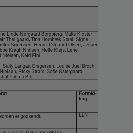
ine Linde Nørgaard Borgbjerg, Malte Kloster
Seir Theilgaard, Tina Hornbæk Staal, Signe
øller-Sørensen, Henrik Øllgaard Olsen, Jesper
be Kragh Nielsen, Helle Klejs, Lene
Nielsen, Keld Fihl
:
Sally Langaa Gregersen
, Louise Juel Broch,
ielsen, Ricky Strøm, Sofie Østergaard
hal Fatima Bibi
rat
Formid-
ling
LLN
orden er godkendt.
lille elevråd: Der er indkøbt og