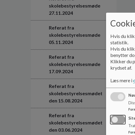
skolebestyrelsesmøde
27.11.2024
Cookie
Referat fra
skolebestyrelsesmøde
Hvis du klik
05.11.2024
statistik.
Hvis du klik
benytter dog
Referat fra
Klikker du p
skolebestyrelsesmøde
krydset af.
17.09.2024
Læs mere i
Referat fra
skolebestyrelsesmødet
Nød
den 15.08.2024
Dis
For
Referat fra
Sit
skolebestyrelsesmødet
Traf
den 03.06.2024
For