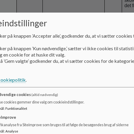
skol
det 
indstillinger
ker på knappen ’Accepter alle’, godkender du, at vi sætter cookies t
ker på knappen ’Kun nødvendige,’ sætter vi ikke cookies til statisti
 en cookie for at huske dit valg.
Afve
komm
å ’Gem valgte’ godkender du, at vi sætter cookies for de kategorie
Plan
drift
Forældrehenvendelse
20:25
cookiepolitik
.
Orie
ifb. med skolevalg
(O)
Fors
vendige cookies
(altid nødvendig)
skol
se cookies gemmer dine valg om cookieindstillinger.
prin
mål
:
Funktionalitet
Det 
eImprove
Der 
ikanalyse fra Siteimprove som bruges til at følge de besøgendes brug af siderne
efter
mål
:
Analyse