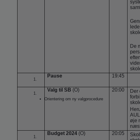
syst
samt
Gen
lede
skol
De m
pers
efte
vide
skol
Pause
19:45
Valg til SB
(O)
20:00
Der 
forb
Orientering om ny valgprocedure
skol
Heru
AULA
øje 
næst
Budget 2024
(O)
20:05
Skol