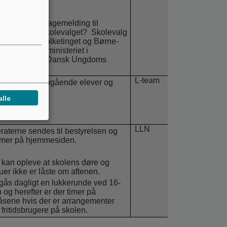
evalget.
vi lave en tilbagemelding til
ngørerne af skolevalget?
Skolevalg
rrangeret af Folketinget og Børne-
ndervisningsministeriet i
arbejde med Dansk Ungdoms
esråd.
L-team
 orientering angående elever og
onale.
alle
LLN
raterne sendes til bestyrelsen og
mer på hjemmesiden.
kan opleve at skolens døre og
uer ikke er låste om aftenen.
gås dagligt en lukkerunde ved 16-
n og herefter er der timer på
åsene hvis der er arrangementer
r fritidsbrugere på skolen.