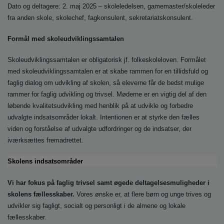
o
Dato og deltagere: 2. maj 2025 – skoleledelsen, gamemaster/skoleleder
l
fra anden skole, skolechef, fagkonsulent, sekretariatskonsulent.
d
e
Formål med skoleudviklingssamtalen
t
Skoleudviklingssamtalen er obligatorisk jf. folkeskoleloven. Formålet
med skoleudviklingssamtalen er at skabe rammen for en tillidsfuld og
faglig dialog om udvikling af skolen, så eleverne får de bedst mulige
rammer for faglig udvikling og trivsel. Møderne er en vigtig del af den
løbende kvalitetsudvikling med henblik på at udvikle og forbedre
udvalgte indsatsområder lokalt. Intentionen er at styrke den fælles
viden og forståelse af udvalgte udfordringer og de indsatser, der
iværksættes fremadrettet.
Skolens indsatsområder
Vi har fokus på faglig trivsel samt øgede deltagelsesmuligheder i
skolens fællesskaber.
Vores ønske er, at flere børn og unge trives og
udvikler sig fagligt, socialt og personligt i de almene og lokale
fællesskaber.