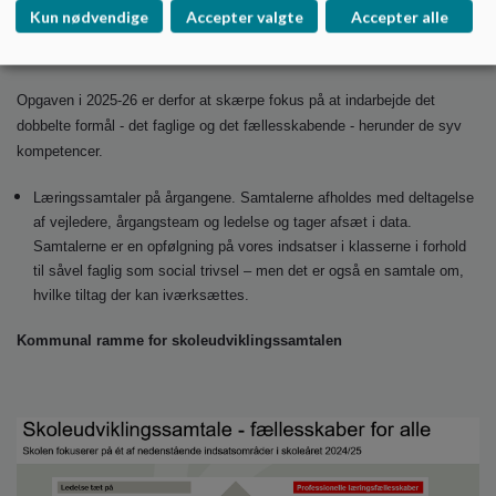
kunne tage del i undervisningsfællesskabet?
Kun nødvendige
Accepter valgte
Accepter alle
En bevægelse og balancering fra det individuelle fokus til fokus på
fællesskabet og til alles deltagelse i fællesskabet.
Opgaven i 2025-26 er derfor at skærpe fokus på at indarbejde det
dobbelte formål - det faglige og det fællesskabende - herunder de syv
kompetencer.
Læringssamtaler på årgangene. Samtalerne afholdes med deltagelse
af vejledere, årgangsteam og ledelse og tager afsæt i data.
Samtalerne er en opfølgning på vores indsatser i klasserne i forhold
til såvel faglig som social trivsel – men det er også en samtale om,
hvilke tiltag der kan iværksættes.
Kommunal ramme for skoleudviklingssamtalen