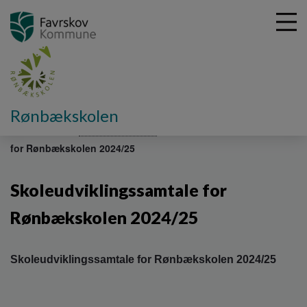
G
Rønbækskolen
å
Om skolen
Sådan klarer vi os
Skoleudviklingssamtale
t
for Rønbækskolen 2024/25
i
l
h
Skoleudviklingssamtale for
o
v
Rønbækskolen 2024/25
e
d
i
Skoleudviklingssamtale for Rønbækskolen 2024/25
n
d
h