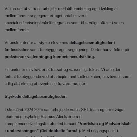
Vi kan se, at vi trods arbejdet med differentiering og udvikling af
mellemformer segregerer et øget antal elever i
specialundervisning/enkeltintegration samt til særlige aftaler i vores
mellemformer.
Vi ønsker derfor at styrke elevernes
deltagelsesmuligheder i
fællesskaber
samt forebygge øget segregering. Derfor har vi fokus på
praksisnær vejledningog kompetenceudvikling.
Herunder er elevfravær et fortsat og væsentligt fokus. Vi arbejder
fortsat forebyggende ved at arbejde med fællesskaber, elevtrivsel samt
tidlig afdækning af eventuelle fraværsmønstre.
Styrkede deltagelsesmuligheder:
I skoleåret 2024-2025 samarbejdede vores SPT-team og fire øvrige
team med psykolog Rasmus Alenkær om et
kompetenceudviklingsforløb med temaet
”Værtskab og Medværtskab
i undervisningen” (Det dobbelte formål).
Med udgangspunkt i