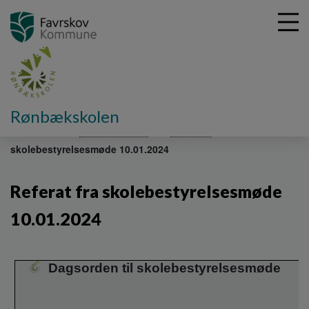
G
Rønbækskolen
å
Om skolen
Skolebestyrelse
Referater
Referat fra
t
skolebestyrelsesmøde 10.01.2024
i
l
h
Referat fra skolebestyrelsesmøde
o
v
10.01.2024
e
d
i
Dagsorden til skolebestyrelsesmøde
n
d
h