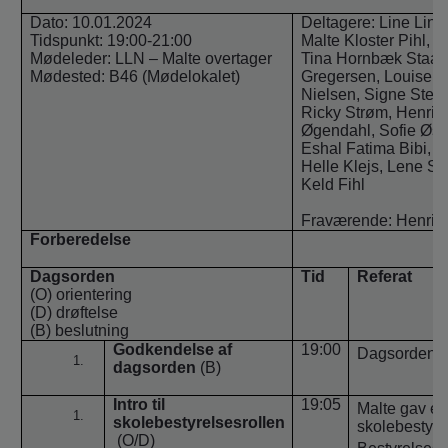
o
Dato: 10.01.2024
Deltagere: Line Lin
l
Tidspunkt: 19:00-21:00
Malte Kloster Pihl, S
d
Mødeleder: LLN – Malte overtager
Tina Hornbæk Staal
e
Mødested: B46 (Mødelokalet)
Gregersen
, Louise 
t
Nielsen, Signe Steen
Ricky Strøm, Henrik 
Øgendahl, Sofie Øst
Eshal Fatima Bibi, 
Helle Klejs, Lene S
Keld Fihl
Fraværende: Henrik,
Forberedelse
Dagsorden
Tid
Referat
(O) orientering
(D) drøftelse
(B) beslutning
Godkendelse af
19:00
Dagsorden e
dagsorden
(B)
Intro til
19:05
Malte gav e
skolebestyrelsesrollen
skolebestyre
(O/D)