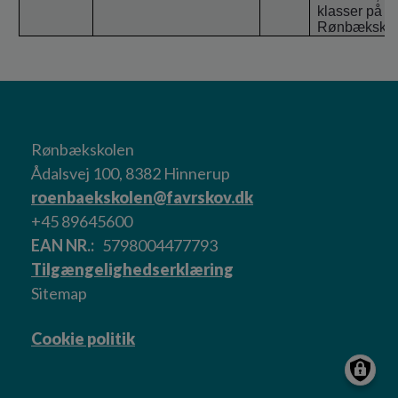
klasser på tv
Rønbækskole
Rønbækskolen
Ådalsvej 100, 8382 Hinnerup
roenbaekskolen@favrskov.dk
+45 89645600
EAN NR.
5798004477793
Tilgængelighedserklæring
Sitemap
Cookie politik