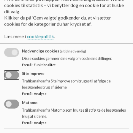
cookies til statistik – vi benytter dog en cookie for at huske
dit valg.
Pause
20:00
Klikker du på ’Gem valgte’ godkender du, at vi sætter
cookies for de kategorier du har krydset af.
Dammen
(O)
20:15
Børnehaverne 
ind i Dammes
Kort orientering om proces,
Læs mere i
cookiepolitik
.
efter nytår og
elevtal, personale mm.
godt til.
Der er indsk
Nødvendige cookies
(altid nødvendig)
til førskolen 
Disse cookies gemmer dine valg om cookieindstillinger.
Planlægger 
Formål
:
Funktionalitet
børnehavekla
kommende sk
SiteImprove
Der kommer
Trafikanalyse fra Siteimprove som bruges til at følge de
brobygning
besøgendes brug af siderne
med i førskol
forskellige 
Formål
:
Analyse
Derudover a
Matomo
2 pædagogm
Trafikanalyse fra Matomo som bruges til at følge de besøgendes
På kommen
brug af siderne.
bestyrelse
der et punkt
Formål
:
Analyse
Budget 2024
(O)
20:30
Fremlæggels