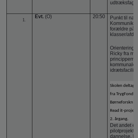
udtræksfag.
Evt.
(O)
20:50
Punkt til næ
Kommunikatio
forældre på 
klasser/afdel
Orientering 
Ricky fra mø
principperne 
kommunale
idrætsfacilit
Skolen deltager
fra TrygFonden
Børneforskning
Read it-projekt
2. årgang.
Det andet er 
pilotprojekte
dannelse, hv