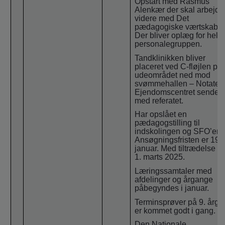
Opstart med Rasmus
Alenkær der skal arbejde
videre med Det
pædagogiske værtskab.
Der bliver oplæg for hele
personalegruppen.
Tandklinikken bliver
placeret ved C-fløjlen på
udeområdet ned mod
svømmehallen – Notatet f
Ejendomscentret sendes
med referatet.
Har opslået en
pædagogstilling til
indskolingen og SFO’en.
Ansøgningsfristen er 19.
januar. Med tiltrædelse fr
1. marts 2025.
Læringssamtaler med
afdelinger og årgange
påbegyndes i januar.
Terminsprøver på 9. årga
er kommet godt i gang.
Den Nationale