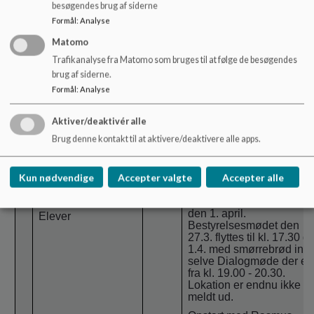
besøgendes brug af siderne
-Alle børn skal ikke
Formål
:
Analyse
nødvendigvis behandles
ens.
Matomo
Trafikanalyse fra Matomo som bruges til at følge de besøgendes
brug af siderne.
Vil også inddrage elevrå
i det samme emne.
Formål
:
Analyse
Bestyrelsen arbejder vid
på at lave et princip for
Aktiver/deaktivér alle
ligebehandling på et
Brug denne kontakt til at aktivere/deaktivere alle apps.
kommende møde.
7
Orientering fra
20:40
Det næste fælles
Kun nødvendige
Accepter valgte
Accepter alle
ledelsen
(O)
kommunale dialogmøde
angående
Personale
kvalitetsprogrammet blive
den 1. april.
Elever
Bestyrelsesmødet den
27.3. flyttes til kl. 17.30 d
1.4. med smørrebrød ind
selve Dialogmøde der er
fra kl. 19.00 - 20.30.
Lokation er endnu ikke
meldt ud.