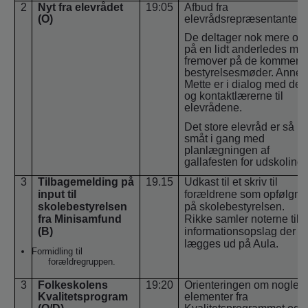
2
Nyt fra elevrådet
19:05
Afbud fra
(O)
elevrådsrepræsentantern
De deltager nok mere og
på en lidt anderledes må
fremover på de kommen
bestyrelsesmøder. Anne-
Mette er i dialog med de
og kontaktlærerne til
elevrådene.
Det store elevråd er så
småt i gang med
planlægningen af
gallafesten for udskoling
3
Tilbagemelding på
19.15
Udkast til et skriv til
input til
forældrene som opfølgni
skolebestyrelsen
på skolebestyrelsen.
fra Minisamfund
Rikke samler noterne til e
(B)
informationsopslag der
lægges ud på Aula.
Formidling til
forældregruppen.
3
Folkeskolens
19:20
Orienteringen om nogle
Kvalitetsprogram
elementer fra