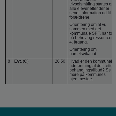
trivselsmåling startes op f
alle elever efter der er
sendt information ud til
forældrene.
Orientering om at vi,
sammen med det
kommunale SPT, har fok
på behov og ressourcer 
4. årgang.
Orientering om
barselsvikariat.
8
Evt.
(O)
20:50
Hvad er den kommunale
udmøntning af det Letter
behandlingstilbud? Se
mere på kommunes
hjemmeside.