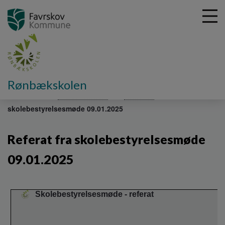
G
Rønbækskolen
å
Om skolen
Skolebestyrelse
Referater
Referat fra
t
skolebestyrelsesmøde 09.01.2025
i
l
h
Referat fra skolebestyrelsesmøde
o
v
09.01.2025
e
d
i
Skolebestyrelsesmøde - referat
n
d
h