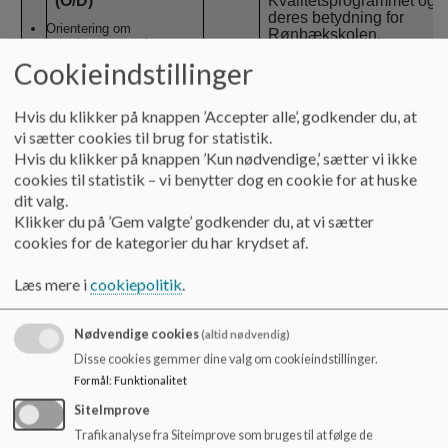
(O/D)
Kvalitetsprogrammet og
deres betydning for
Orientering om
Rønbækskolen.
elementerne i
kvalitetsprogrammet
Dias fra oplæg sendes m
Cookieindstillinger
og perspektiverne
referatet.
heri.
Hvis du klikker på knappen ’Accepter alle’, godkender du, at
4
Skolebestyrelsens
19:35
Gennemgang og oprydni
vi sætter cookies til brug for statistik.
arbejde med
af skolens principper.
principper (D/B)
Hvis du klikker på knappen ’Kun nødvendige,’ sætter vi ikke
Ledelsen laver en
cookies til statistik – vi benytter dog en cookie for at huske
gennemgang til et af de
Den videreproces.
dit valg.
kommende
bestyrelsesmøder hvor
Klikker du på ’Gem valgte’ godkender du, at vi sætter
bestyrelsen arbejder vide
cookies for de kategorier du har krydset af.
med det samlede overblik
5
Pause
19:50
Læs mere i
cookiepolitik
.
Nødvendige cookies
(altid nødvendig)
6
Skolebestyrelsens
20:05
Udpluk fra
tilbagemeldingerne fra
arbejde med
Disse cookies gemmer dine valg om cookieindstillinger.
gruppearbejdet:
principper (D/B)
Formål
:
Funktionalitet
-Lige muligheder for at
SiteImprove
indgå i et fællesskab
Princip for Ligebehandling
– bestyrelsens input.
Trafikanalyse fra Siteimprove som bruges til at følge de
-Alle børn har værdi.