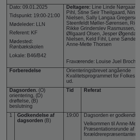
o
Dato: 09.01.2025
Deltagere:
Line Linde Nørgaard, 
l
Pihl, Stine Seir Theilgaard, Nin
d
Tidspunkt: 19:00-21:00
Nielsen, Sally Langaa Gregersen
e
Steenfeldt Møller-Sørensen, Rick
Mødeleder: LLN
Rikke Grinderslev Rasmussen, H
t
Referent: KF
Øllgaard Olsen, Jesper Øgendah
Nielsen, Keld Fihl, Lene Sønderg
Mødested:
Anne-Mette Thorsen
Rønbækskolen
Lokale: B46/B42
Fraværende: Louise Juel Broch o
Forberedelse
Orienteringsbrevet angående
Kvalitetsprogrammet for Folkesko
ud.
Dagsorden.
(O)
Tid
Referat
orientering, (D)
drøftelse, (B)
beslutning
1
Godkendelse af
19:00
Dagsorden er godkendt.
dagsorden
(B)
Velkommen til Anne-Mett
Præsentationsrunde af
forældrerepræsentantern