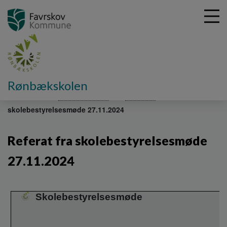
G
Rønbækskolen
å
Om skolen
Skolebestyrelse
Referater
Referat fra
t
skolebestyrelsesmøde 27.11.2024
i
l
h
Referat fra skolebestyrelsesmøde
o
v
27.11.2024
e
d
i
Skolebestyrelsesmøde
n
d
h