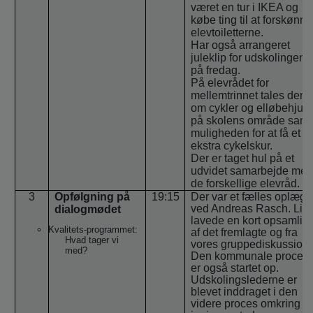
været en tur i IKEA og
købe ting til at forskønne
elevtoiletterne.
Har også arrangeret
juleklip for udskolingen
på fredag.
På elevrådet for
mellemtrinnet tales der
om cykler og elløbehjul
på skolens område samt
muligheden for at få et
ekstra cykelskur.
Der er taget hul på et
udvidet samarbejde med
de forskellige elevråd.
3
Opfølgning på
19:15
Der var et fælles oplæg
ved Andreas Rasch. Lin
dialogmødet
lavede en kort opsamlin
Kvalitets-programmet:
af det fremlagte og fra
Hvad tager vi
vores gruppediskussion.
med?
Den kommunale proces
er også startet op.
Udskolingslederne er
blevet inddraget i den
videre proces omkring