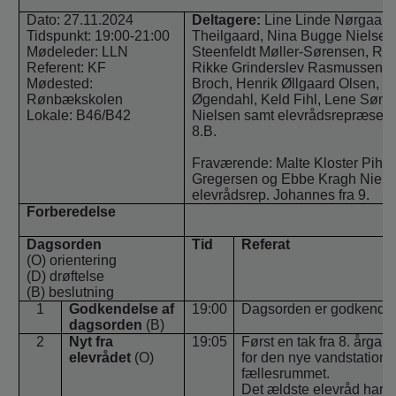
o
Dato: 27.11.2024
Deltagere:
Line Linde Nørgaard,
l
Tidspunkt: 19:00-21:00
Theilgaard, Nina Bugge Nielsen
d
Mødeleder: LLN
Steenfeldt Møller-Sørensen, Ric
e
Referent: KF
Rikke Grinderslev Rasmussen, L
t
Mødested:
Broch, Henrik Øllgaard Olsen, J
Rønbækskolen
Øgendahl, Keld Fihl, Lene Sønd
Lokale: B46/B42
Nielsen samt elevrådsrepræsenta
8.B.
Fraværende: Malte Kloster Pihl,
Gregersen og Ebbe Kragh Niels
elevrådsrep. Johannes fra 9.
Forberedelse
Dagsorden
Tid
Referat
(O) orientering
(D) drøftelse
(B) beslutning
1
Godkendelse af
19:00
Dagsorden er godkendt.
dagsorden
(B)
2
Nyt fra
19:05
Først en tak fra 8. årgan
elevrådet
(O)
for den nye vandstation i
fællesrummet.
Det ældste elevråd har