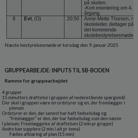
på skolen.
-Kort orientering om 4.
årgang.
8
Evt.
(O)
20:50
Anne-Mette Thorsen, ny
skoleleder, deltager på
det kommende
skolebestyrelsesmøde.
Næste bestyrelsesmøde er torsdag den 9. januar 2025
GRUPPEARBEJDE: INPUTS TIL SB-BODEN
Ramme for gruppearbejdet
4 grupper
15 minutters drøftelse i gruppen af nedenstående spørgsmål
Der skal i gruppen være en ordstyrer og en, der fremlægger i
plenum
Ordstyrer er den, der senest har haft fødselsdag og
”fremlægger” er den, der har fødselsdag som den næste
I plenum: Fremlæggelse af drøftelsen (2 min pr gruppe)
Andre kan supplere (2 min i alt pr tema)
Fælles afklaring af plan (15 min)