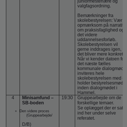
juniormesterlære og
valgfagsordning.
Bemærkninger fra
skolebestyrelsen: Vær
opmærksom på narrative
om praksisfaglighed og
det videre
uddannelsesforløb.
Skolebestyrelsen vil
gerne inddrages igen, nå
det bliver mere konkret.
Når vi kender datoen for
det næste fælles
kommunale dialogmøde
inviteres hele
skolebestyrelsen med o
holder bestyrelsesmøde
inden dialogmødet i
Hammel.
4
Minisamfund –
19:30
Gruppearbejde om de
SB-boden
forskellige temaer.
Se oplægget der er sat
Den videre proces
ind her under selve
(Gruppearbejde/
referatet.
D/B)