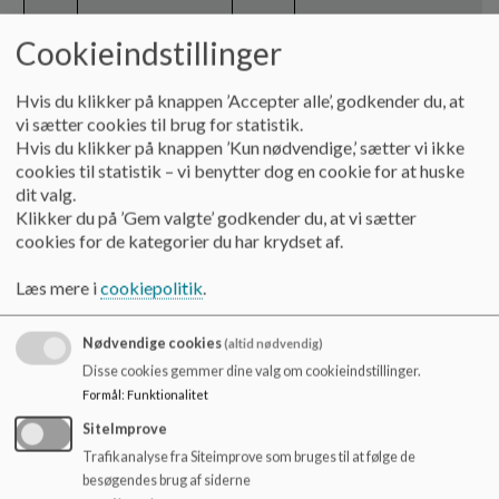
5
Pause
19:50
Cookieindstillinger
6
Minisamfund
20:10
Hvad er det vi gør herfra 
fortsat
forhold til tematikkerne?
Hvis du klikker på knappen ’Accepter alle’, godkender du, at
Tema 1 med skoledagen
vi sætter cookies til brug for statistik.
længde og
Hvis du klikker på knappen ’Kun nødvendige,’ sætter vi ikke
organiseringen af
cookies til statistik – vi benytter dog en cookie for at huske
skoledagen og pauserne
dit valg.
Tema 2 angående skær
Klikker du på ’Gem valgte’ godkender du, at vi sætter
og mobiltelefon.
cookies for de kategorier du har krydset af.
Skærmtiden og brugen a
den i undervisningen.
Læs mere i
cookiepolitik
.
Tema 3 kan vi følge
igennem elevrådenes
Nødvendige cookies
(altid nødvendig)
arbejde.
Disse cookies gemmer dine valg om cookieindstillinger.
Tema 4
Formål
:
Funktionalitet
skolehjemsamarbejde o
SiteImprove
kommunikation havde vi
fokus i bestyrelsens
Trafikanalyse fra Siteimprove som bruges til at følge de
arbejde.
besøgendes brug af siderne