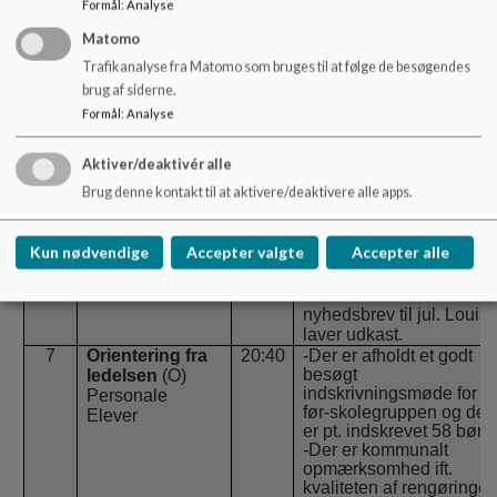
Formål
:
Analyse
Skolebestyrelsen vil
sætte særligt fokus på
Matomo
tema 1 i forbindelse med
Trafikanalyse fra Matomo som bruges til at følge de besøgendes
planlægningen af
brug af siderne.
kommende skoleår og
den lokale udmøntning a
Formål
:
Analyse
Kvalitetsprogrammet for
folkeskolen.
Aktiver/deaktivér alle
Brug denne kontakt til at aktivere/deaktivere alle apps.
Skolebestyrelsen giver
en tilbagemelding på de
mange indspark til SB-
Kun nødvendige
Accepter valgte
Accepter alle
boden på åbent hus
under mini-samfund. Det
bliver en del af ledelsen
nyhedsbrev til jul. Louis
laver udkast.
7
Orientering fra
20:40
-Der er afholdt et godt
besøgt
ledelsen
(O)
indskrivningsmøde for
Personale
før-skolegruppen og der
Elever
er pt. indskrevet 58 børn.
-Der er kommunalt
opmærksomhed ift.
kvaliteten af rengøringe