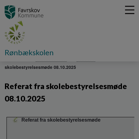
G
Rønbækskolen
å
Om skolen
Skolebestyrelse
Referater
Referat fra
t
skolebestyrelsesmøde 08.10.2025
i
l
h
Referat fra skolebestyrelsesmøde
o
v
08.10.2025
e
d
i
Referat fra skolebestyrelsesmøde
n
d
h