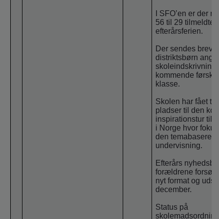
I SFO’en er der m
56 til 29 tilmeldte 
efterårsferien.
Der sendes brev ti
distriktsbørn ang
skoleindskrivning t
kommende førskol
klasse.
Skolen har fået tre
pladser til den 
inspirationstur til
i Norge hvor fokus
den temabasered
undervisning.
Efterårs nyhedsbre
forældrene forsøge
nyt format og uds
december.
Status på
skolemadsordning