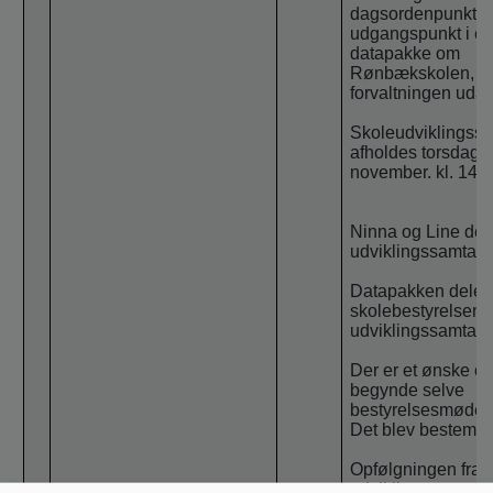
dagsordenpunkt 
udgangspunkt i e
datapakke om
Rønbækskolen, 
forvaltningen udar
Skoleudviklingss
afholdes torsdag 
november. kl. 14.3
Ninna og Line delt
udviklingssamtale
Datapakken dele
skolebestyrelsen 
udviklingssamtale
Der er et ønske o
begynde selve
bestyrelsesmødet k
Det blev bestemt.
Opfølgningen fra
udviklingssamtale