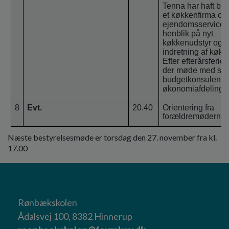
Tenna har haft be
et køkkenfirma og
ejendomsservice
henblik på nyt
køkkenudstyr og
indretning af køkk
Efter efterårsferie
der møde med sko
budgetkonsulent f
økonomiafdelinge
8
Evt.
20.40
Orientering fra
forældremøderne.
Næste bestyrelsesmøde er torsdag den 27. november fra kl.
17.00
Rønbækskolen
Ådalsvej 100, 8382 Hinnerup