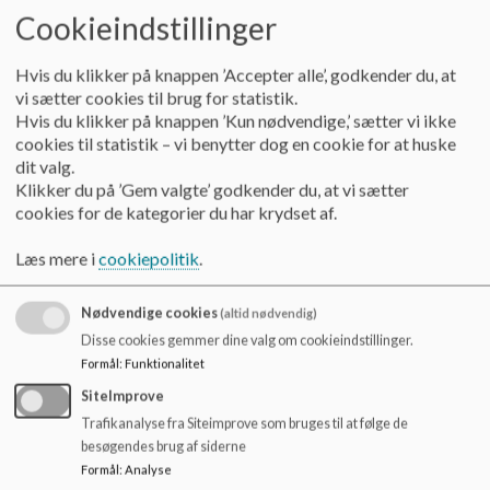
lægges på
Cookieindstillinger
bestyrelsesmødet
januar.
Hvis du klikker på knappen ’Accepter alle’, godkender du, at
3
Budget
(O/D)
19.15
Budgettet gennem
- Orientering om
efter 3. budgetopf
vi sætter cookies til brug for statistik.
budget
(3BO).
Hvis du klikker på knappen ’Kun nødvendige,’ sætter vi ikke
efter 3. budget-
cookies til statistik – vi benytter dog en cookie for at huske
Det foreløbige bu
opfølgning.
viser et driftsover
dit valg.
ca. 200.000kr. for
Klikker du på ’Gem valgte’ godkender du, at vi sætter
efter 3BO.
cookies for de kategorier du har krydset af.
Derfor et estimere
akkumuleret unde
Læs mere i
cookiepolitik
.
på -860.000kr. sam
skole og SFO ved
udgangen af 2025
Nødvendige cookies
(altid nødvendig)
er en forbedring p
200.000 i forhold t
Disse cookies gemmer dine valg om cookieindstillinger.
Formål
:
Funktionalitet
Det er positivt at
vikarordningen fu
SiteImprove
så godt og at elev
Trafikanalyse fra Siteimprove som bruges til at følge de
også mærker en po
effekt.
besøgendes brug af siderne
Formål
:
Analyse
Ledelsen og