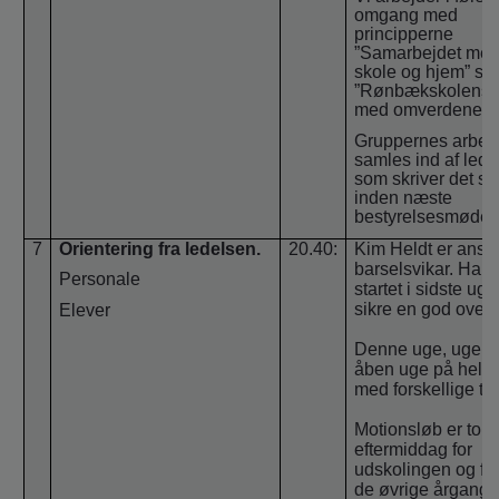
omgang med
principperne
”Samarbejdet mel
skole og hjem” sa
”Rønbækskolens 
med omverdenen”
Gruppernes arbej
samles ind af led
som skriver det 
inden næste
bestyrelsesmøde.
7
Orientering fra ledelsen.
20.40:
Kim Heldt er ansa
barselsvikar. Han 
Personale
startet i sidste uge
sikre en god overl
Elever
Denne uge, uge 41
åben uge på hele 
med forskellige te
Motionsløb er tor
eftermiddag for
udskolingen og fre
de øvrige årgange