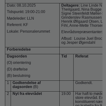
o
Dato: 08.10.2025
Deltagere:
Line Linde Nør
l
Theilgaard, Nina Bugge Ni
d
Tidspunkt: 19:00-21:00
Signe Steenfeldt Møller-S
e
Grinderslev Rasmussen og 
Mødeleder: LLN
Henrik Øllgaard Olsen, L
t
Referent: KF
Fihl, Anne-Mette Thorsen
Lokale: Personalerummet
Elevrådsrepræsentanter: E
Afbud:
Louise Juel Broch
og Jesper Øgendahl
Forberedelse
Dagsorden
Tid
Referat
(O) orientering
(D) drøftelse
(B) beslutning
1
Godkendelse af
Godkendt.
dagsorden
(B)
2
Nyt fra elevrådet
19.00
Har haft to møder 
store elevråd. Emil
konstitueret næst
og Isabella fra 9.B