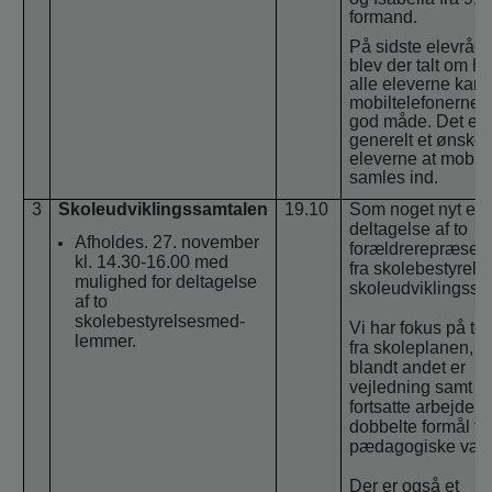
formand.
På sidste elevrå
blev der talt om h
alle eleverne kan 
mobiltelefonerne 
god måde. Det er
generelt et ønske 
eleverne at mobil
samles ind.
3
Skoleudviklingssamtalen
19.10
Som noget nyt er 
deltagelse af to
Afholdes. 27. november
forældrerepræsent
kl. 14.30-16.00 med
fra skolebestyrelse
mulighed for deltagelse
skoleudviklingss
af to
skolebestyrelsesmed-
Vi har fokus på t
lemmer.
fra skoleplanen, 
blandt andet er
vejledning samt d
fortsatte arbejde 
dobbelte formål fr
pædagogiske vært
Der er også et